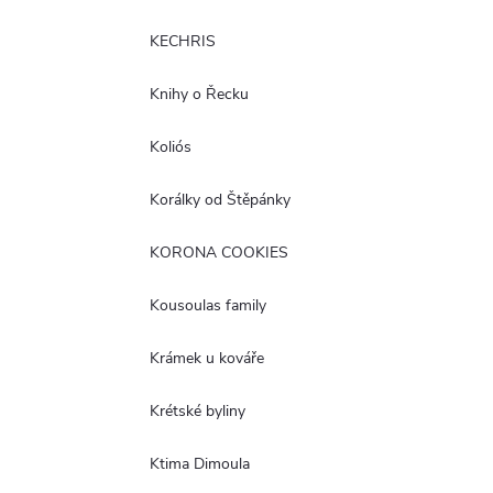
KECHRIS
Knihy o Řecku
Koliós
Korálky od Štěpánky
KORONA COOKIES
Kousoulas family
Krámek u kováře
Krétské byliny
Ktima Dimoula