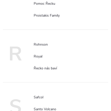
Pomoc Řecku
Proistakis Family
R
Rohnson
Royal
Řecko nás baví
S
Safcol
Santo Volcano