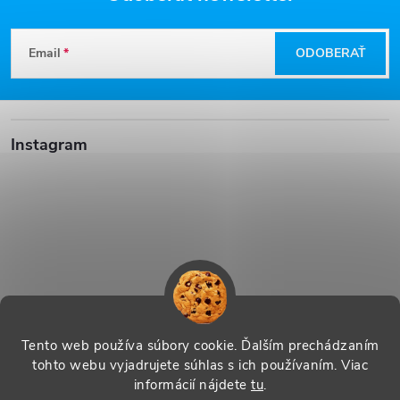
Z
Email
ODOBERAŤ
á
p
Instagram
ä
t
i
e
Sledovať na Instagrame
Tento web používa súbory cookie. Ďalším prechádzaním
tohto webu vyjadrujete súhlas s ich používaním. Viac
informácií nájdete
tu
.
Vytvoril Shoptet
|
Systedo Marketing