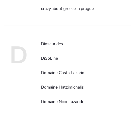
crazy.about.greece.in.prague
D
Dioscurides
DiSoLine
Domaine Costa Lazaridi
Domaine Hatzimichalis
Domaine Nico Lazaridi