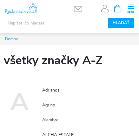
Prejsť
NÁKUPN
KOŠÍK
na
obsah
HĽADAŤ
Domov
všetky značky A-Z
A
Adrianos
Agrino
Alambra
ALPHA ESTATE