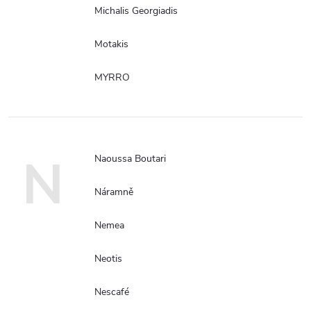
Michalis Georgiadis
Motakis
MYRRO
N
Naoussa Boutari
Náramně
Nemea
Neotis
Nescafé