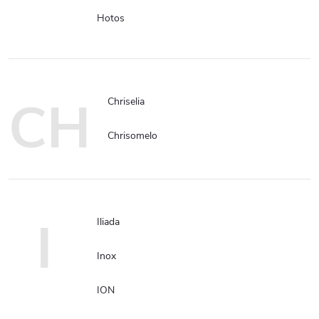
Hotos
CH
Chriselia
Chrisomelo
I
Iliada
Inox
ION