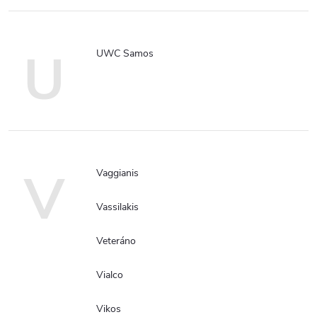
U
UWC Samos
V
Vaggianis
Vassilakis
Veteráno
Vialco
Vikos