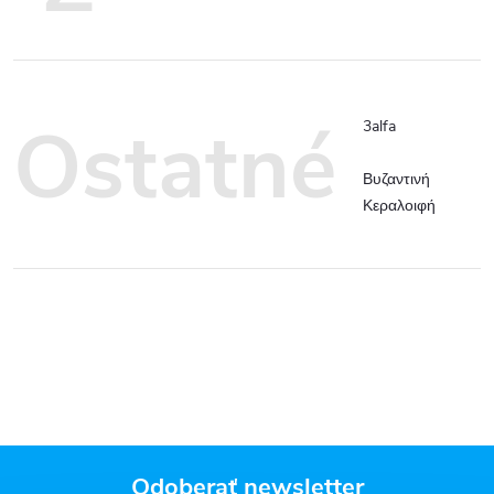
Ostatné
3alfa
Βυζαντινή
Κεραλοιφή
Odoberať newsletter