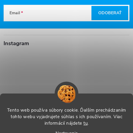
Z
Email
ODOBERAŤ
á
p
Instagram
ä
t
i
e
Sledovať na Instagrame
Tento web používa súbory cookie. Ďalším prechádzaním
tohto webu vyjadrujete súhlas s ich používaním. Viac
informácií nájdete
tu
.
Vytvoril Shoptet
|
Systedo Marketing