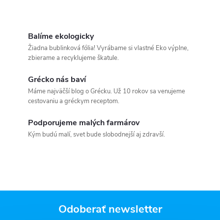
Balíme ekologicky
Žiadna bublinková fólia! Vyrábame si vlastné Eko výplne,
zbierame a recyklujeme škatule.
Grécko nás baví
Máme najväčší blog o Grécku. Už 10 rokov sa venujeme
cestovaniu a gréckym receptom.
Podporujeme malých farmárov
Kým budú malí, svet bude slobodnejší aj zdravší.
Odoberať newsletter