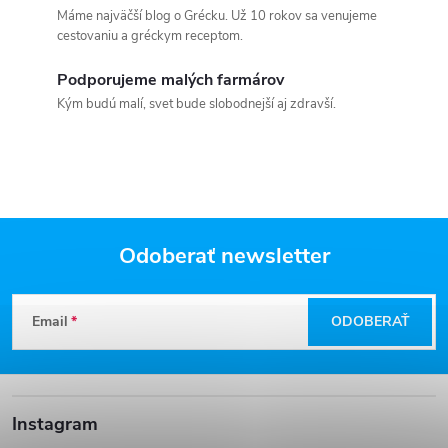
Máme najväčší blog o Grécku. Už 10 rokov sa venujeme
cestovaniu a gréckym receptom.
Podporujeme malých farmárov
Kým budú malí, svet bude slobodnejší aj zdravší.
Odoberať newsletter
Z
Email
ODOBERAŤ
á
p
Instagram