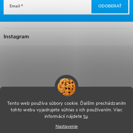
Z
Email
ODOBERAŤ
á
p
Instagram
ä
t
i
e
Sledovať na Instagrame
Tento web používa súbory cookie. Ďalším prechádzaním
tohto webu vyjadrujete súhlas s ich používaním. Viac
informácií nájdete
tu
.
Vytvoril Shoptet
|
Systedo Marketing
Nastavenie