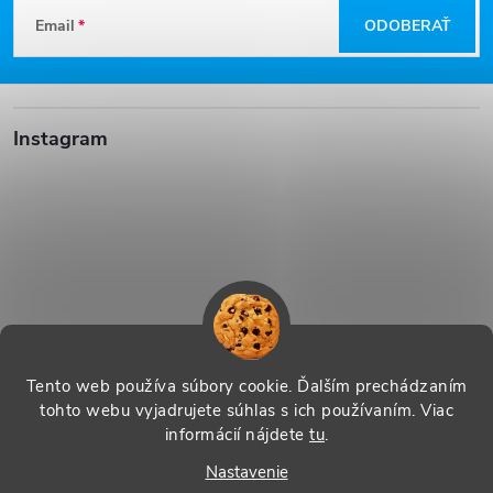
Z
Email
ODOBERAŤ
á
p
Instagram
ä
t
i
e
Sledovať na Instagrame
Tento web používa súbory cookie. Ďalším prechádzaním
tohto webu vyjadrujete súhlas s ich používaním. Viac
informácií nájdete
tu
.
Vytvoril Shoptet
|
Systedo Marketing
Nastavenie