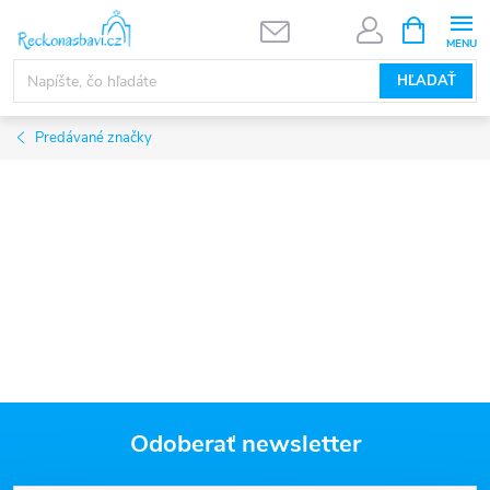
Prejsť
NÁKUPN
KOŠÍK
na
obsah
HĽADAŤ
Predávané značky
Odoberať newsletter