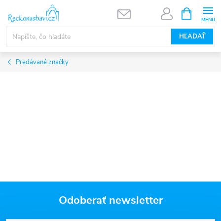
Prejsť
NÁKUPN
KOŠÍK
na
obsah
HĽADAŤ
Predávané značky
Odoberať newsletter