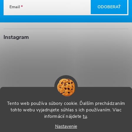
Z
Email
ODOBERAŤ
á
p
Instagram
ä
t
i
e
Sledovať na Instagrame
Tento web používa súbory cookie. Ďalším prechádzaním
tohto webu vyjadrujete súhlas s ich používaním. Viac
informácií nájdete
tu
.
Vytvoril Shoptet
|
Systedo Marketing
Nastavenie