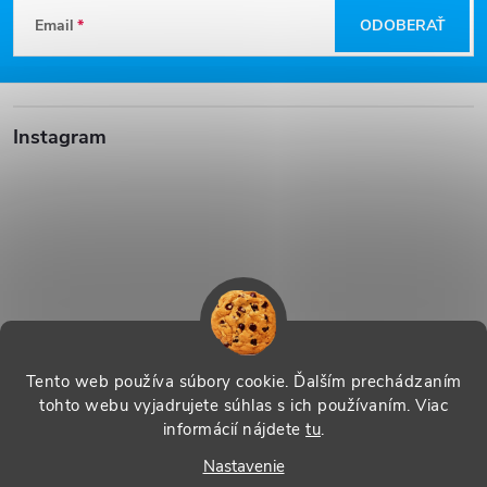
Z
Email
ODOBERAŤ
á
p
Instagram
ä
t
i
e
Sledovať na Instagrame
Tento web používa súbory cookie. Ďalším prechádzaním
tohto webu vyjadrujete súhlas s ich používaním. Viac
informácií nájdete
tu
.
Vytvoril Shoptet
|
Systedo Marketing
Nastavenie