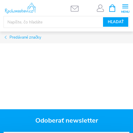
Prejsť
NÁKUPN
KOŠÍK
na
obsah
HĽADAŤ
Predávané značky
Odoberať newsletter