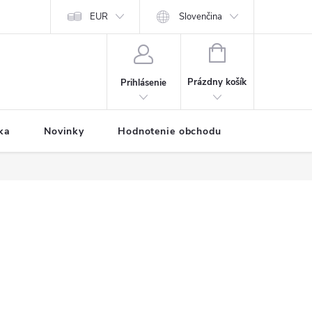
Predávané značky
EUR
Prihlásenie affiliate partnera
Slovenčina
Moja objednávk
NÁKUPNÝ
KOŠÍK
Prázdny košík
Prihlásenie
ka
Novinky
Hodnotenie obchodu
Vernostný 