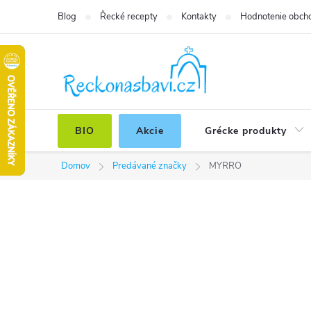
Prejsť
Blog
Řecké recepty
Kontakty
Hodnotenie obch
na
obsah
BIO
Akcie
Grécke produkty
Domov
Predávané značky
MYRRO