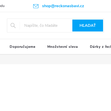
shop@reckonasbavi.cz
odu
Podmienky ochrany osobných údajov
Obchodné podmienky
HĽADAŤ
Doporučujeme
Množstevní sleva
Dárky z řec