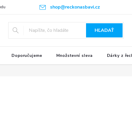
shop@reckonasbavi.cz
odu
Podmienky ochrany osobných údajov
Obchodné podmienky
HĽADAŤ
Doporučujeme
Množstevní sleva
Dárky z řec