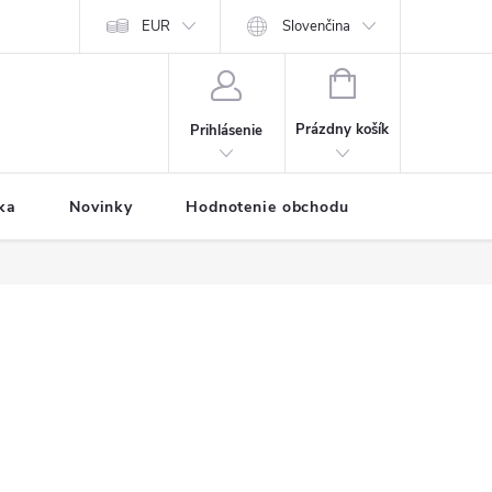
Predávané značky
EUR
Prihlásenie affiliate partnera
Slovenčina
Moja objednávk
NÁKUPNÝ
KOŠÍK
Prázdny košík
Prihlásenie
ka
Novinky
Hodnotenie obchodu
Vernostný 