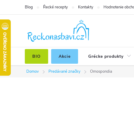
Prejsť
Blog
Řecké recepty
Kontakty
Hodnotenie obch
na
obsah
BIO
Akcie
Grécke produkty
Domov
Predávané značky
Omospondia