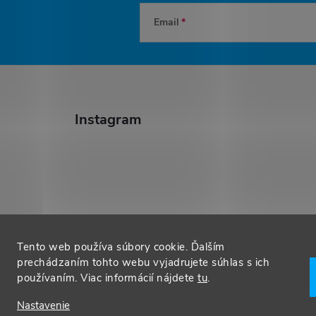
Email
Instagram
Sledovať na Instagrame
Tento web používa súbory cookie. Ďalším
prechádzaním tohto webu vyjadrujete súhlas s ich
používaním. Viac informácií nájdete
tu
.
Nastavenie
ěhem
. Všetky práva vyhradené.