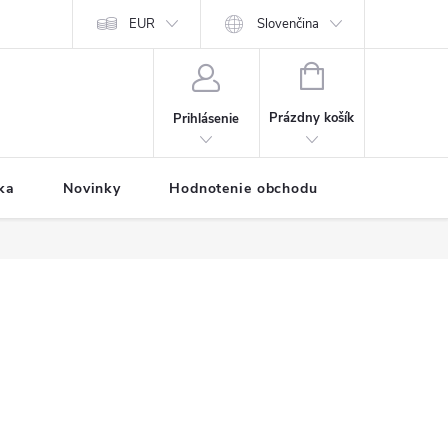
Predávané značky
EUR
Prihlásenie affiliate partnera
Slovenčina
Moja objednávk
NÁKUPNÝ
KOŠÍK
Prázdny košík
Prihlásenie
ka
Novinky
Hodnotenie obchodu
Vernostný 