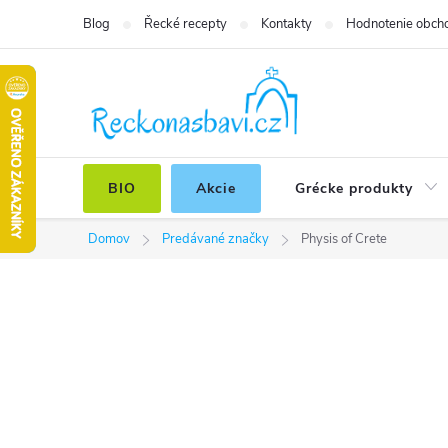
Prejsť
Blog
Řecké recepty
Kontakty
Hodnotenie obch
na
obsah
BIO
Akcie
Grécke produkty
Domov
Predávané značky
Physis of Crete