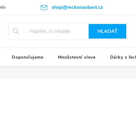
shop@reckonasbavi.cz
odu
Podmienky ochrany osobných údajov
Obchodné podmienky
HĽADAŤ
Doporučujeme
Množstevní sleva
Dárky z řec