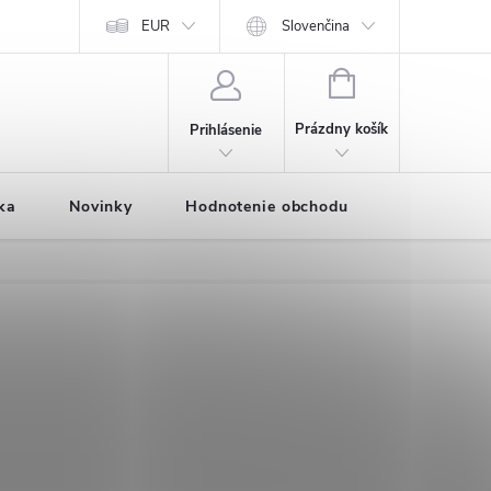
Predávané značky
EUR
Prihlásenie affiliate partnera
Slovenčina
Moja objednávk
NÁKUPNÝ
KOŠÍK
Prázdny košík
Prihlásenie
ka
Novinky
Hodnotenie obchodu
Vernostný 