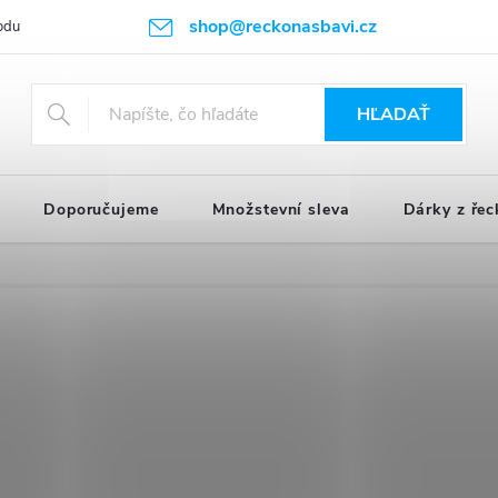
shop@reckonasbavi.cz
odu
Podmienky ochrany osobných údajov
Obchodné podmienky
HĽADAŤ
Doporučujeme
Množstevní sleva
Dárky z řec