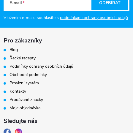
á
E-mail
ODEBÍRAT
p
Vložením e-mailu souhlasíte s
podmínkami ochrany osobních údajů
a
Pro zákazníky
t
Blog
í
Řecké recepty
Podmínky ochrany osobních údajů
Obchodní podmínky
Provizní systém
Kontakty
Prodávané značky
Moje objednávka
Sledujte nás