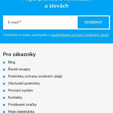
a slevách
Z
á
E-mail
ODEBÍRAT
p
Vložením e-mailu souhlasíte s
podmínkami ochrany osobních údajů
a
Pro zákazníky
t
Blog
í
Řecké recepty
Podmínky ochrany osobních údajů
Obchodní podmínky
Provizní systém
Kontakty
Prodávané značky
Moje objednávka