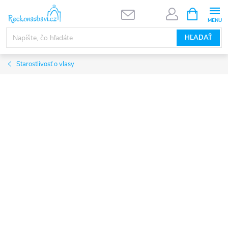
Prejsť
NÁKUPN
KOŠÍK
na
obsah
HĽADAŤ
Starostlivosť o vlasy