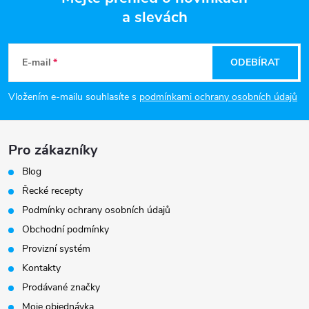
a slevách
Z
á
E-mail
ODEBÍRAT
p
Vložením e-mailu souhlasíte s
podmínkami ochrany osobních údajů
a
Pro zákazníky
t
Blog
í
Řecké recepty
Podmínky ochrany osobních údajů
Obchodní podmínky
Provizní systém
Kontakty
Prodávané značky
Moje objednávka