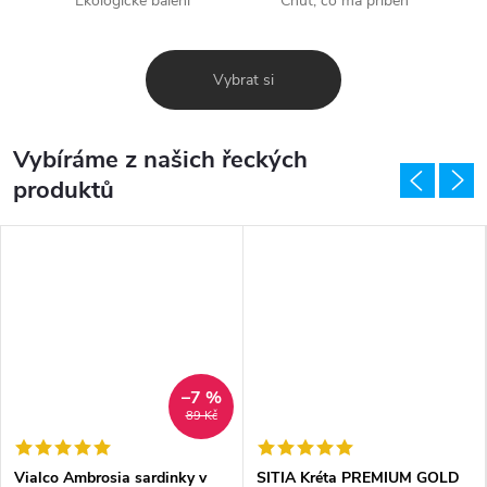
Ekologické balení
Chuť, co má příběh
Vybrat si
Vybíráme z našich řeckých
produktů
–7 %
89 Kč
Vialco Ambrosia sardinky v
SITIA Kréta PREMIUM GOLD