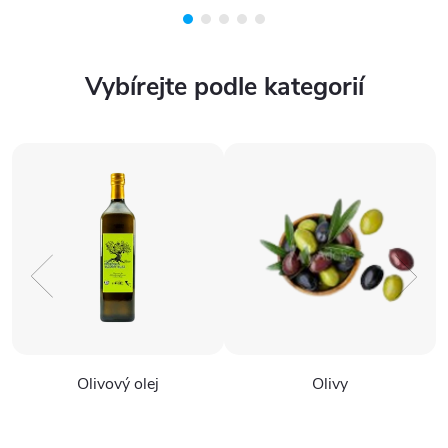
moře, dovolené i každodenního
směs pro povzbuzení
nošení. Tato čepice spojuje
organismu, kombinuje mátu,
lehké...
šalvěj,...
Vybírejte podle kategorií
Olivový olej
Olivy