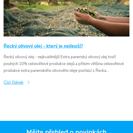
Řecký olivový olej - který je nejlepší?
Řecký olivový olej - nejkvalitnější Extra panenský olivový olej tvoří
pouhých 10% celosvětové produkce olejů a přitom většina celosvětové
produkce extra panenského olivového oleje pochází z Řecka...
Číst článek
Mějte přehled o novinkách