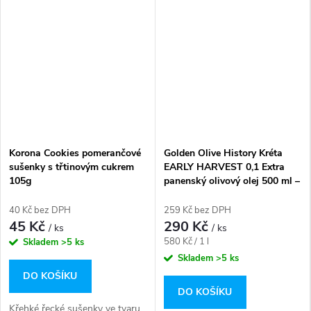
Korona Cookies pomerančové
Golden Olive History Kréta
sušenky s třtinovým cukrem
EARLY HARVEST 0,1 Extra
105g
panenský olivový olej 500 ml –
plech
40 Kč bez DPH
259 Kč bez DPH
45 Kč
290 Kč
/ ks
/ ks
Měrná
580 Kč / 1 l
Skladem
>5 ks
cena:
Skladem
>5 ks
DO KOŠÍKU
DO KOŠÍKU
Křehké řecké sušenky ve tvaru