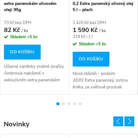
extra panenském olivovém
0,2 Extra panenský olivový olej
oleji 95g
5 l – plech
73 Kč bez DPH
1 420 Kč bez DPH
82 Kč
1 590 Kč
/ ks
/ ks
Měrná
318 Kč / 1 l
Skladem
>5 ks
cena:
Skladem
>5 ks
DO KOŠÍKU
DO KOŠÍKU
Úžasné sardinky známé značky
Ambrosia naložené v
Nová sklizeň - podzim
exkluzivním extra panenském
2025! Extra panenský, ostrov
olivovém oleji. Zdravá
Kréta, ze světově proslulé
kombinace a vyváženost omega
oblasti: Sitia Lassithi, farmářský,
3 mastných kyselin. Hmotnost:
acidita: 0,26 - 0,8%, s velmi
95g
nízkou...
Novinky