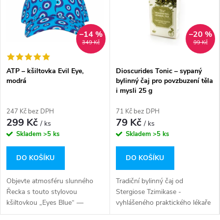
–14 %
–20 %
349 Kč
99 Kč
ATP – kšiltovka Evil Eye,
Dioscurides Tonic – sypaný
modrá
bylinný čaj pro povzbuzení těla
i mysli 25 g
247 Kč bez DPH
71 Kč bez DPH
299 Kč
79 Kč
/ ks
/ ks
Skladem
>5 ks
Skladem
>5 ks
DO KOŠÍKU
DO KOŠÍKU
Objevte atmosféru slunného
Tradiční bylinný čaj od
Řecka s touto stylovou
Stergiose Tzimikase -
kšiltovkou „Eyes Blue“ —
vyhlášeného praktického lékaře
perfektní volbou pro milovníky
na severu Řecka. Tonic, bylinná