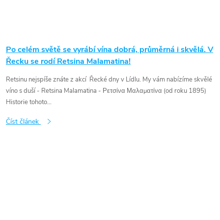
Po celém světě se vyrábí vína dobrá, průměrná i skvělá. V
Řecku se rodí Retsina Malamatina!
Retsinu nejspíše znáte z akcí Řecké dny v Lídlu. My vám nabízíme skvělé
víno s duší - Retsina Malamatina - Ρετσίνα Μαλαματίνα (od roku 1895)
Historie tohoto...
Číst článek