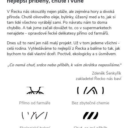
nejlepší příběhy, chutě i vůně
V Řecku nás okouzlily nejen pláže, ale zejména hory a divoká
příroda. Chutě olivového oleje, bylinky, úžasný med a to, jak si
tam lidé všechno vyrábějí sami.
Po návratu nám to doma
chybělo. A tak jsme začali dovážet to, co v supermarketech
nenajdete - opravdové řecké delikatesy přímo od farmářů.
Dnes už to není jen náš malý projekt. Už v tom jedeme všichni -
celá rodina. Vyhledáváme to nejlepší z Řecka a balíme to tak, jak
bychom to dali vlastní dceři. Poctivě, ekologicky a s úsměvem.
„Co nemá chuť, srdce nebo příběh, k vám zkrátka neposíláme.“
Zdeněk Šenkyřík
zakladetel Řecko nás baví
Přímo od farmáře
Bez zbytečné chemie