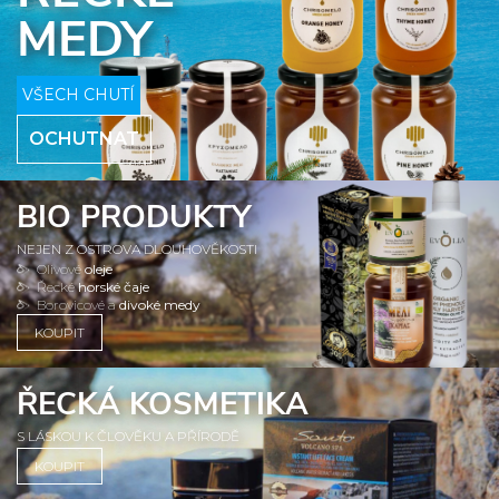
MEDY
VŠECH CHUTÍ
OCHUTNAT
BIO PRODUKTY
NEJEN Z OSTROVA DLOUHOVĚKOSTI
Olivové
oleje
Řecké
horské čaje
Borovicové a
divoké medy
KOUPIT
ŘECKÁ KOSMETIKA
S LÁSKOU K ČLOVĚKU A PŘÍRODĚ
KOUPIT