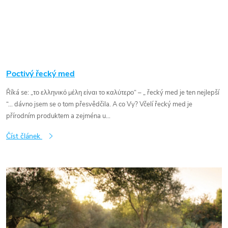
Poctivý řecký med
Říká se: „το ελληνικό μέλη είναι το καλύτερο“ – „ řecký med je ten nejlepší
“... dávno jsem se o tom přesvědčila. A co Vy? Včelí řecký med je
přírodním produktem a zejména u...
Číst článek