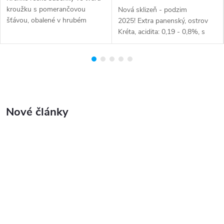
kroužku s pomerančovou
Nová sklizeň - podzim
šťávou, obalené v hrubém
2025! Extra panenský, ostrov
třtinovém cukru. Svěží
Kréta, acidita: 0,19 - 0,8%, s
citrusová chuť a příjemné
velmi nízkou kyselostí a
křupnutí. Obsah balení: 105g
ovocným aroma. Farmářský:
Polemarchakis family (z
vlastních...
Nové články