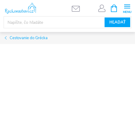
Prejsť
NÁKUPN
KOŠÍK
na
obsah
HĽADAŤ
Cestovanie do Grécka