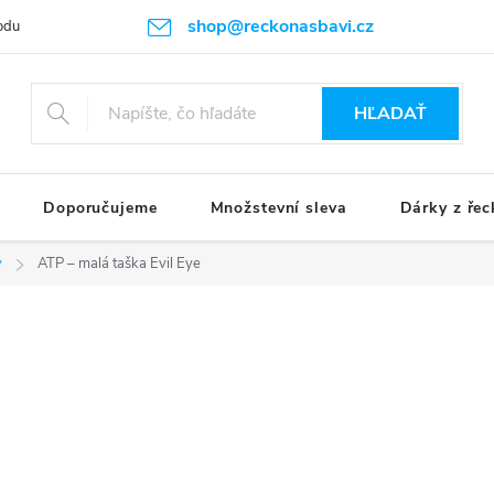
shop@reckonasbavi.cz
odu
Podmienky ochrany osobných údajov
Obchodné podmienky
HĽADAŤ
Doporučujeme
Množstevní sleva
Dárky z řec
y
ATP – malá taška Evil Eye