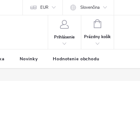
Predávané značky
EUR
Prihlásenie affiliate partnera
Slovenčina
Moja objednávk
NÁKUPNÝ
KOŠÍK
Prázdny košík
Prihlásenie
ka
Novinky
Hodnotenie obchodu
Vernostný 