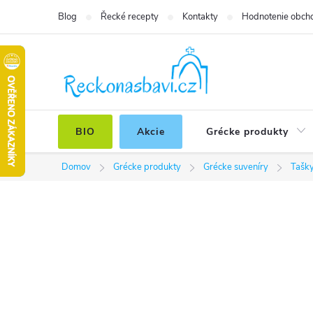
Prejsť
Blog
Řecké recepty
Kontakty
Hodnotenie obch
na
obsah
BIO
Akcie
Grécke produkty
Domov
Grécke produkty
Grécke suveníry
Tašk