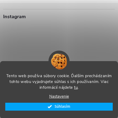
Z
Instagram
á
p
ä
t
i
Sledovať na Instagrame
Tento web používa súbory cookie. Ďalším prechádzaním
tohto webu vyjadrujete súhlas s ich používaním. Viac
e
informácií nájdete
tu
.
Vytvoril Shoptet
|
Systedo Marketing
Nastavenie
Copyright 2026
SHOP Řecko nás baví - řecké produkty s příběhem
.
Súhlasím
Všetky práva vyhradené.