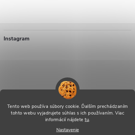
Z
Instagram
á
p
ä
t
i
Sledovať na Instagrame
Tento web používa súbory cookie. Ďalším prechádzaním
tohto webu vyjadrujete súhlas s ich používaním. Viac
e
informácií nájdete
tu
.
Vytvoril Shoptet
|
Systedo Marketing
Nastavenie