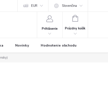
Predávané značky
EUR
Prihlásenie affiliate partnera
Slovenčina
Moja objednávk
NÁKUPNÝ
KOŠÍK
Prázdny košík
Prihlásenie
ka
Novinky
Hodnotenie obchodu
Vernostný 
ansky)