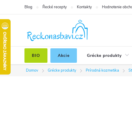
Prejsť
Blog
Řecké recepty
Kontakty
Hodnotenie obch
na
obsah
BIO
Akcie
Grécke produkty
Domov
Grécke produkty
Prírodná kozmetika
St