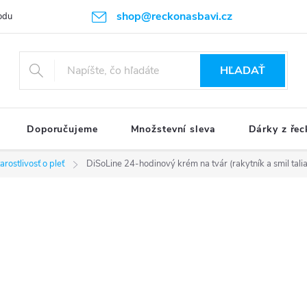
shop@reckonasbavi.cz
odu
Podmienky ochrany osobných údajov
Obchodné podmienky
HĽADAŤ
Doporučujeme
Množstevní sleva
Dárky z řec
arostlivosť o pleť
DiSoLine 24-hodinový krém na tvár (rakytník a smil tali