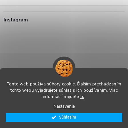
Z
Instagram
á
p
ä
t
i
Sledovať na Instagrame
Tento web používa súbory cookie. Ďalším prechádzaním
tohto webu vyjadrujete súhlas s ich používaním. Viac
e
informácií nájdete
tu
.
Vytvoril Shoptet
|
Systedo Marketing
Nastavenie
Copyright 2026
SHOP Řecko nás baví - řecké produkty s příběhem
.
Súhlasím
Všetky práva vyhradené.