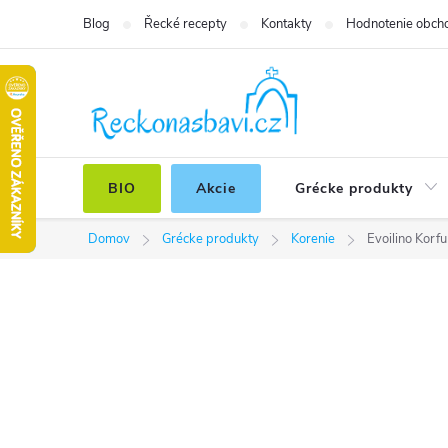
Prejsť
Blog
Řecké recepty
Kontakty
Hodnotenie obch
na
obsah
BIO
Akcie
Grécke produkty
Domov
Grécke produkty
Korenie
Evoilino Korf