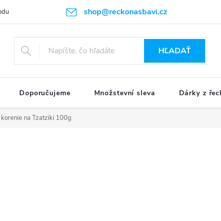
shop@reckonasbavi.cz
odu
Podmienky ochrany osobných údajov
Obchodné podmienky
HĽADAŤ
Doporučujeme
Množstevní sleva
Dárky z řec
u korenie na Tzatziki 100g