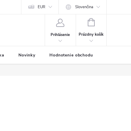
Predávané značky
EUR
Prihlásenie affiliate partnera
Slovenčina
Moja objednávk
NÁKUPNÝ
KOŠÍK
Prázdny košík
Prihlásenie
ka
Novinky
Hodnotenie obchodu
Vernostný 