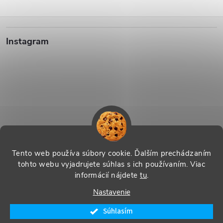
Z
Instagram
á
p
ä
t
i
Sledovať na Instagrame
Tento web používa súbory cookie. Ďalším prechádzaním
tohto webu vyjadrujete súhlas s ich používaním. Viac
e
informácií nájdete
tu
.
Vytvoril Shoptet
|
Systedo Marketing
Nastavenie
Copyright 2026
SHOP Řecko nás baví - řecké produkty s příběhem
.
Súhlasím
Všetky práva vyhradené.