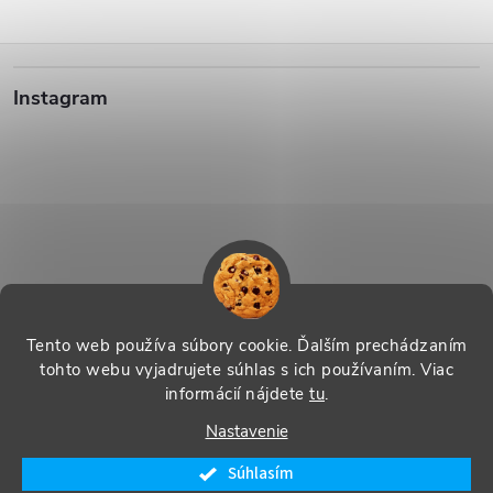
Z
Instagram
á
p
ä
t
i
Sledovať na Instagrame
Tento web používa súbory cookie. Ďalším prechádzaním
tohto webu vyjadrujete súhlas s ich používaním. Viac
e
informácií nájdete
tu
.
Vytvoril Shoptet
|
Systedo Marketing
Nastavenie
Copyright 2026
SHOP Řecko nás baví - řecké produkty s příběhem
.
Súhlasím
Všetky práva vyhradené.