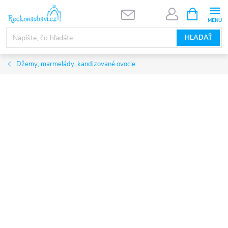
Prejsť
NÁKUPN
KOŠÍK
na
obsah
HĽADAŤ
Džemy, marmelády, kandizované ovocie