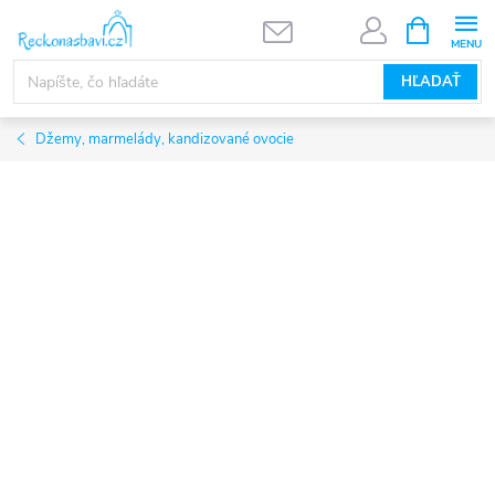
Prejsť
NÁKUPN
KOŠÍK
na
obsah
HĽADAŤ
Džemy, marmelády, kandizované ovocie