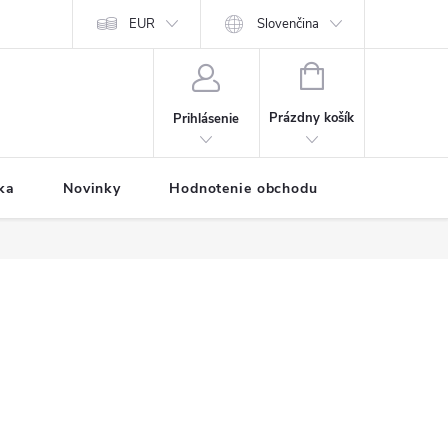
Predávané značky
EUR
Prihlásenie affiliate partnera
Slovenčina
Moja objednávk
NÁKUPNÝ
KOŠÍK
Prázdny košík
Prihlásenie
ka
Novinky
Hodnotenie obchodu
Vernostný 