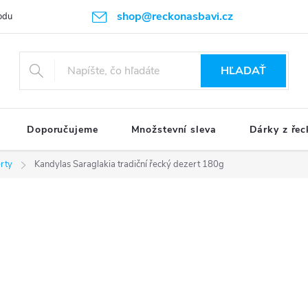
shop@reckonasbavi.cz
odu
Podmienky ochrany osobných údajov
Obchodné podmienky
HĽADAŤ
Doporučujeme
Množstevní sleva
Dárky z řec
rty
Kandylas Saraglakia tradiční řecký dezert 180g