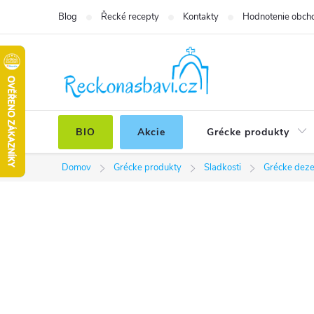
Prejsť
Blog
Řecké recepty
Kontakty
Hodnotenie obch
na
obsah
BIO
Akcie
Grécke produkty
Domov
Grécke produkty
Sladkosti
Grécke deze