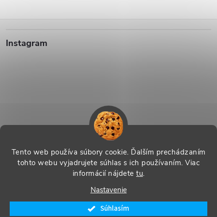
Z
Instagram
á
p
ä
t
i
Sledovať na Instagrame
Tento web používa súbory cookie. Ďalším prechádzaním
tohto webu vyjadrujete súhlas s ich používaním. Viac
e
informácií nájdete
tu
.
Vytvoril Shoptet
|
Systedo Marketing
Nastavenie
Copyright 2026
SHOP Řecko nás baví - řecké produkty s příběhem
.
Súhlasím
Všetky práva vyhradené.