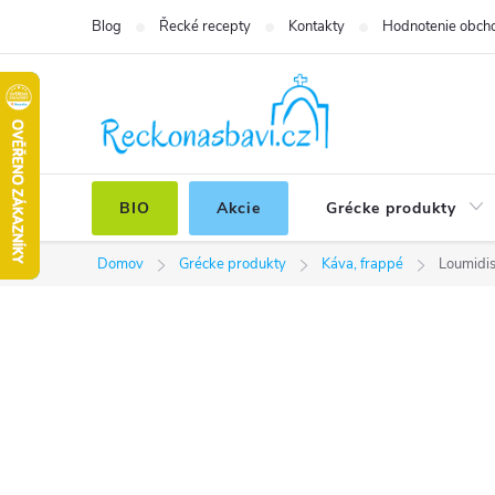
Prejsť
Blog
Řecké recepty
Kontakty
Hodnotenie obch
na
obsah
BIO
Akcie
Grécke produkty
Domov
Grécke produkty
Káva, frappé
Loumidis