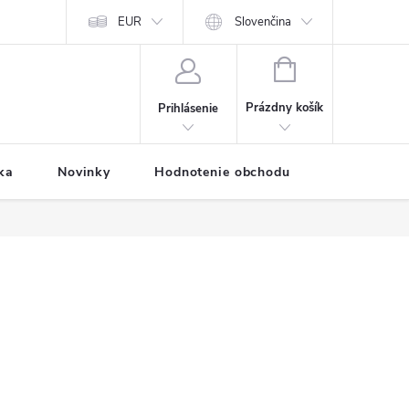
Predávané značky
EUR
Prihlásenie affiliate partnera
Slovenčina
Moja objednávk
NÁKUPNÝ
KOŠÍK
Prázdny košík
Prihlásenie
ka
Novinky
Hodnotenie obchodu
Vernostný 