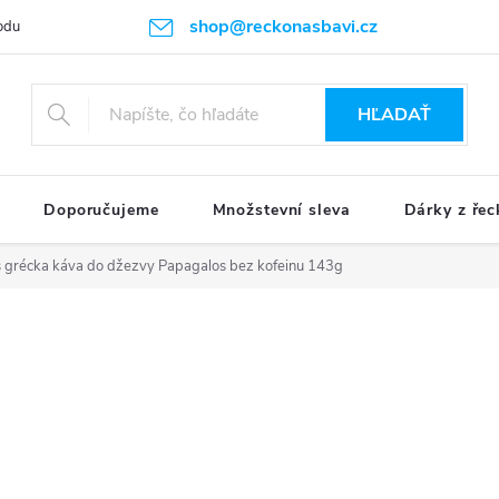
shop@reckonasbavi.cz
odu
Podmienky ochrany osobných údajov
Obchodné podmienky
HĽADAŤ
Doporučujeme
Množstevní sleva
Dárky z řec
 grécka káva do džezvy Papagalos bez kofeinu 143g