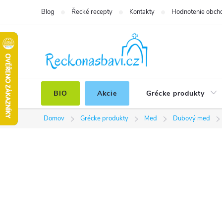
Prejsť
Blog
Řecké recepty
Kontakty
Hodnotenie obch
na
obsah
BIO
Akcie
Grécke produkty
Domov
Grécke produkty
Med
Dubový med