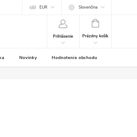
Predávané značky
EUR
Prihlásenie affiliate partnera
Slovenčina
Moja objednávk
NÁKUPNÝ
KOŠÍK
Prázdny košík
Prihlásenie
ka
Novinky
Hodnotenie obchodu
Vernostný 