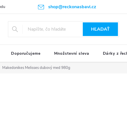
shop@reckonasbavi.cz
odu
Podmienky ochrany osobných údajov
Obchodné podmienky
HĽADAŤ
Doporučujeme
Množstevní sleva
Dárky z řec
Makedonikes Melisses dubový med 980g