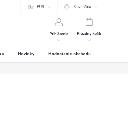
Predávané značky
EUR
Prihlásenie affiliate partnera
Slovenčina
Moja objednávk
NÁKUPNÝ
KOŠÍK
Prázdny košík
Prihlásenie
ka
Novinky
Hodnotenie obchodu
Vernostný 