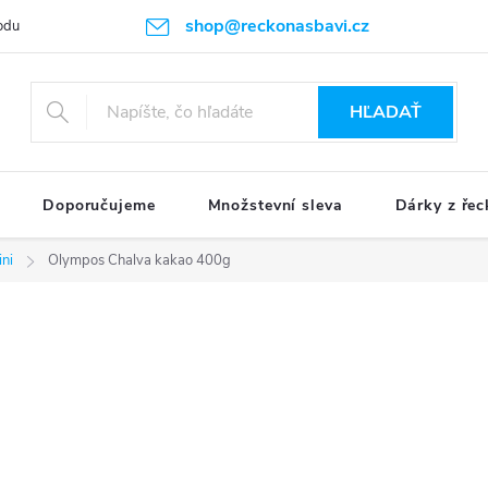
shop@reckonasbavi.cz
odu
Podmienky ochrany osobných údajov
Obchodné podmienky
HĽADAŤ
Doporučujeme
Množstevní sleva
Dárky z řec
ini
Olympos Chalva kakao 400g