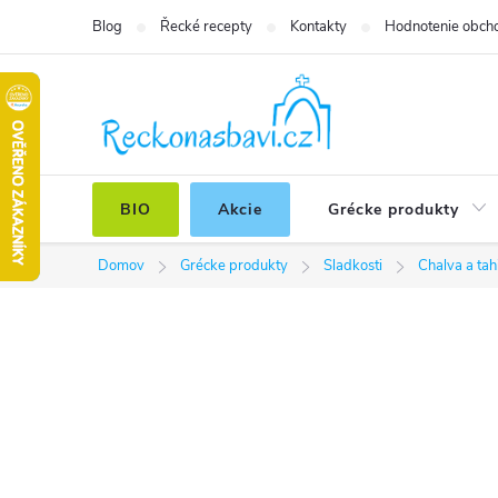
Prejsť
Blog
Řecké recepty
Kontakty
Hodnotenie obch
na
obsah
BIO
Akcie
Grécke produkty
Domov
Grécke produkty
Sladkosti
Chalva a tah