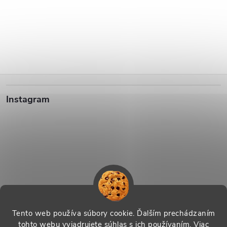
Z
Instagram
á
p
ä
t
i
Sledovať na Instagrame
Tento web používa súbory cookie. Ďalším prechádzaním
tohto webu vyjadrujete súhlas s ich používaním. Viac