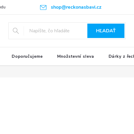
shop@reckonasbavi.cz
odu
Podmienky ochrany osobných údajov
Obchodné podmienky
HĽADAŤ
Doporučujeme
Množstevní sleva
Dárky z řec