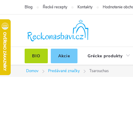
Prejsť
Blog
Řecké recepty
Kontakty
Hodnotenie obch
na
obsah
BIO
Akcie
Grécke produkty
Domov
Predávané značky
Tsarouchas