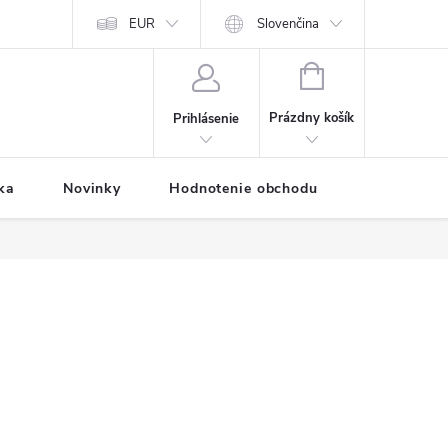
Predávané značky
EUR
Prihlásenie affiliate partnera
Slovenčina
Moja objednávk
NÁKUPNÝ
KOŠÍK
Prázdny košík
Prihlásenie
ka
Novinky
Hodnotenie obchodu
Vernostný 