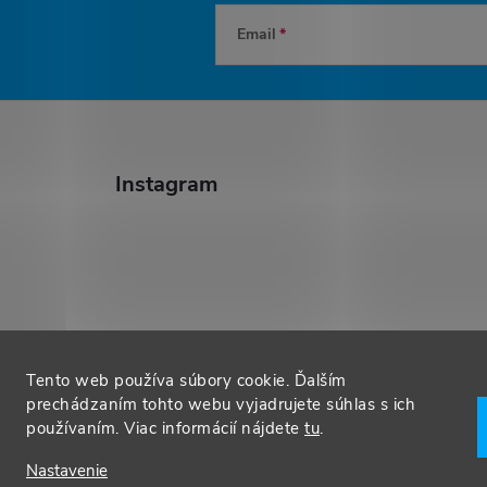
Email
Instagram
Sledovať na Instagrame
Tento web používa súbory cookie. Ďalším
prechádzaním tohto webu vyjadrujete súhlas s ich
používaním. Viac informácií nájdete
tu
.
Nastavenie
ěhem
. Všetky práva vyhradené.