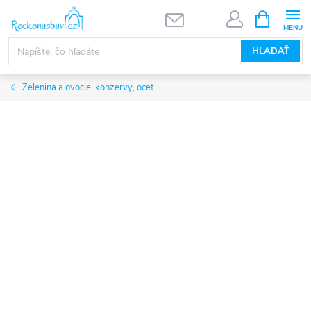
Prejsť
NÁKUPN
KOŠÍK
na
obsah
HĽADAŤ
Zelenina a ovocie, konzervy, ocet