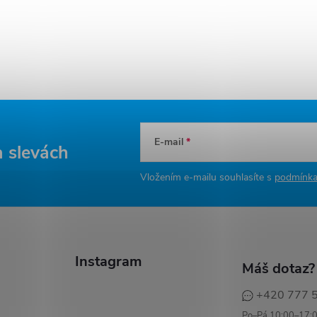
E-mail
a slevách
Vložením e-mailu souhlasíte s
podmínka
Instagram
Máš dotaz?
+420 777 
Po–Pá 10:00–17: