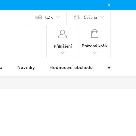
odávané značky
Provizní systém
CZK
Moje objednávka
Čeština
NÁKUPNÍ
KOŠÍK
Prázdný košík
Přihlášení
ka
Novinky
Hodnocení obchodu
Věrnostní p