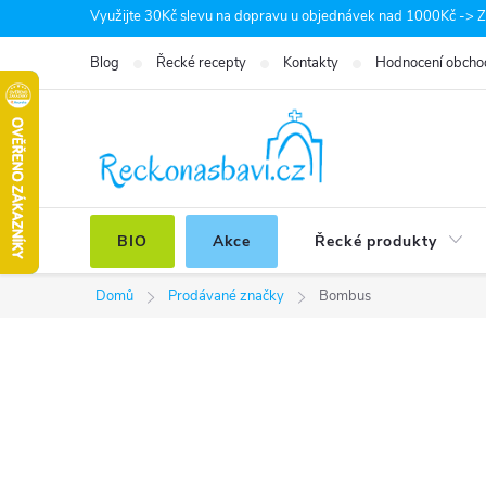
Přejít
Využijte 30Kč slevu na dopravu u objednávek nad 1000Kč -> Zá
na
Blog
Řecké recepty
Kontakty
Hodnocení obcho
obsah
BIO
Akce
Řecké produkty
Domů
Prodávané značky
Bombus