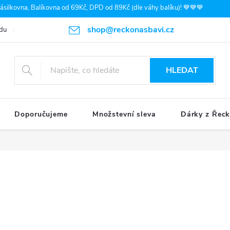
silkovna, Balíkovna od 69Kč, DPD od 89Kč (dle váhy balíku)! 💙💙💙
shop@reckonasbavi.cz
du
Podmínky ochrany osobních údajů
Obchodní podmínky
Pr
HLEDAT
Doporučujeme
Množstevní sleva
Dárky z Řec