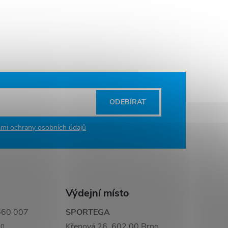
ODEBÍRAT
mi ochrany osobních údajů
Výdejní místo
560 007
SPORTEGA
Křenová 26, 602 00 Brno
00