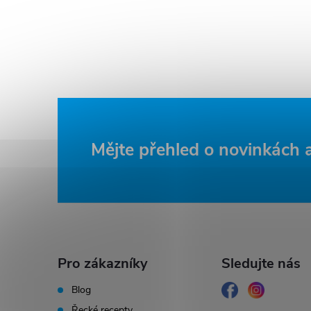
Z
Mějte přehled o novinkách
á
p
a
Pro zákazníky
Sledujte nás
t
Blog
Řecké recepty