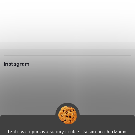
Z
Instagram
á
p
ä
t
i
Sledovať na Instagrame
Tento web používa súbory cookie. Ďalším prechádzaním