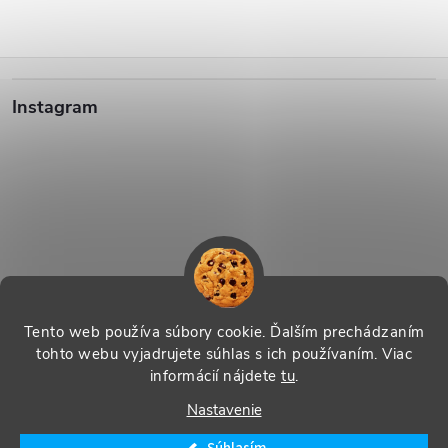
Z
Instagram
á
p
ä
t
i
Sledovať na Instagrame
Tento web používa súbory cookie. Ďalším prechádzaním
tohto webu vyjadrujete súhlas s ich používaním. Viac
e
informácií nájdete
tu
.
Vytvoril Shoptet
|
Systedo Marketing
Nastavenie
Copyright 2026
SHOP Řecko nás baví - řecké produkty s příběhem
.