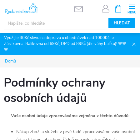
Přejít
NÁKUPNÍ
KOŠÍK
na
obsah
HLEDAT
Využijte 30Kč slevu na dopravu u objednávek nad 1000Kč ->
Zásilkovna, Balíkovna od 69Kč, DPD od 89Kč (dle váhy balíku)! 💙💙
💙
Domů
Podmínky ochrany
osobních údajů
Vaše osobní údaje zpracováváme zejména z těchto důvodů:
Nákup zboží a služeb: v prvé řadě zpracováváme vaše osobní
údaje k tomu, abychom řádně vybavili a doručili vaši