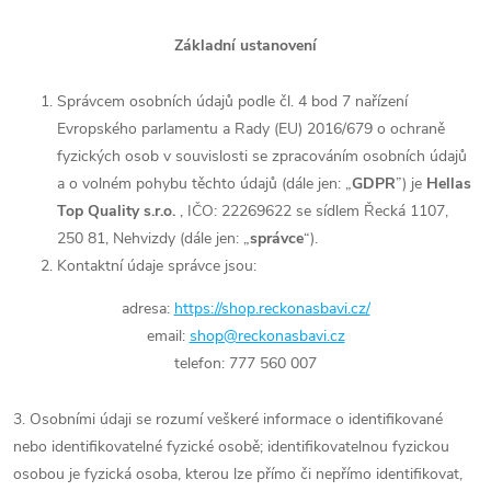
Základní ustanovení
Správcem osobních údajů podle čl. 4 bod 7 nařízení
Evropského parlamentu a Rady (EU) 2016/679 o ochraně
fyzických osob v souvislosti se zpracováním osobních údajů
a o volném pohybu těchto údajů (dále jen: „
GDPR
”) je
Hellas
Top Quality s.r.o.
, IČO:
22269622
se sídlem
Řecká 1107,
250 81, Nehvizdy
(dále jen: „
správce
“).
Kontaktní údaje správce jsou:
adresa:
https://shop.reckonasbavi.cz/
email:
shop@reckonasbavi.cz
telefon: 777 560 007
3. Osobními údaji se rozumí veškeré informace o identifikované
nebo identifikovatelné fyzické osobě; identifikovatelnou fyzickou
osobou je fyzická osoba, kterou lze přímo či nepřímo identifikovat,