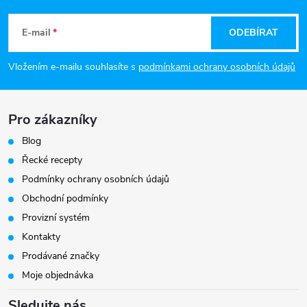
á
E-mail
ODEBÍRAT
p
Vložením e-mailu souhlasíte s
podmínkami ochrany osobních údajů
a
Pro zákazníky
t
Blog
í
Řecké recepty
Podmínky ochrany osobních údajů
Obchodní podmínky
Provizní systém
Kontakty
Prodávané značky
Moje objednávka
Sledujte nás