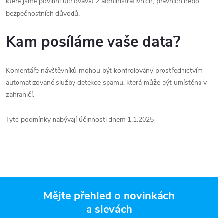
které jsme povinni uchovávat z administrativních, právních nebo
bezpečnostních důvodů.
Kam posíláme vaše data?
Komentáře návštěvníků mohou být kontrolovány prostřednictvím
automatizované služby detekce spamu, která může být umístěna v
zahraničí.
Tyto podmínky nabývají účinnosti dnem 1.1.2025
Mějte přehled o novinkách
a slevách
Z