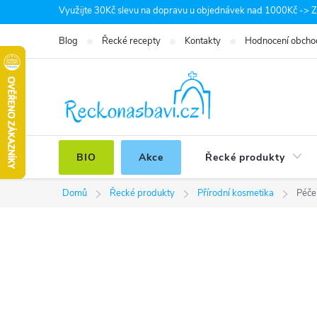
Přejít
Využijte 30Kč slevu na dopravu u objednávek nad 1000Kč -> Zá
na
Blog
Řecké recepty
Kontakty
Hodnocení obcho
obsah
BIO
Akce
Řecké produkty
Domů
Řecké produkty
Přírodní kosmetika
Péče 