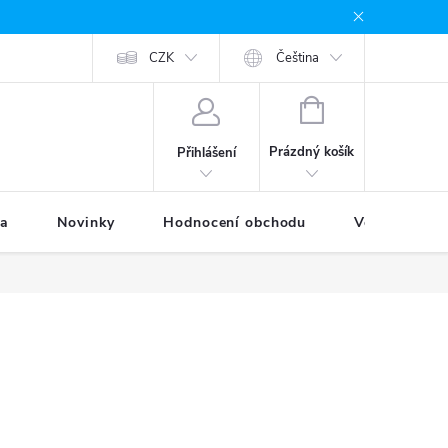
odávané značky
Provizní systém
CZK
Moje objednávka
Čeština
NÁKUPNÍ
KOŠÍK
Prázdný košík
Přihlášení
ka
Novinky
Hodnocení obchodu
Věrnostní p