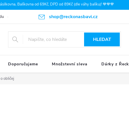
silkovna, Balíkovna od 69Kč, DPD od 89Kč (dle váhy balíku)! 💙💙💙
shop@reckonasbavi.cz
du
Podmínky ochrany osobních údajů
Obchodní podmínky
Pr
HLEDAT
Doporučujeme
Množstevní sleva
Dárky z Řec
o obličej