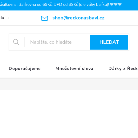
silkovna, Balíkovna od 69Kč, DPD od 89Kč (dle váhy balíku)! 💙💙💙
shop@reckonasbavi.cz
du
Podmínky ochrany osobních údajů
Obchodní podmínky
Pr
HLEDAT
Doporučujeme
Množstevní sleva
Dárky z Řec