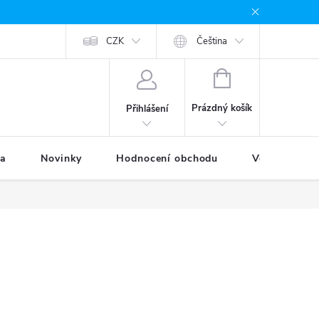
odávané značky
Provizní systém
CZK
Moje objednávka
Čeština
NÁKUPNÍ
KOŠÍK
Prázdný košík
Přihlášení
ka
Novinky
Hodnocení obchodu
Věrnostní p