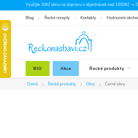
Přejít
Využijte 30Kč slevu na dopravu u objednávek nad 1000Kč -> Zá
na
Blog
Řecké recepty
Kontakty
Hodnocení obcho
obsah
BIO
Akce
Řecké produkty
Domů
Řecké produkty
Olivy
Černé olivy