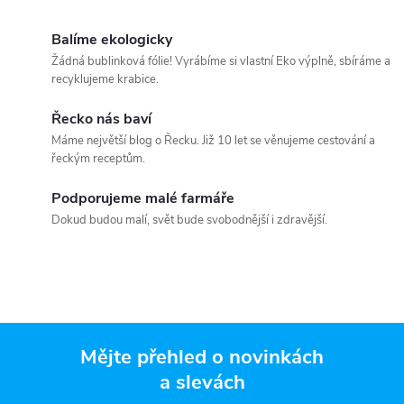
Balíme ekologicky
Žádná bublinková fólie! Vyrábíme si vlastní Eko výplně, sbíráme a
recyklujeme krabice.
Řecko nás baví
Máme největší blog o Řecku. Již 10 let se věnujeme cestování a
řeckým receptům.
Podporujeme malé farmáře
Dokud budou malí, svět bude svobodnější i zdravější.
Mějte přehled o novinkách
a slevách
Z