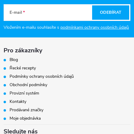
á
E-mail
ODEBÍRAT
p
Vložením e-mailu souhlasíte s
podmínkami ochrany osobních údajů
a
Pro zákazníky
t
Blog
í
Řecké recepty
Podmínky ochrany osobních údajů
Obchodní podmínky
Provizní systém
Kontakty
Prodávané značky
Moje objednávka
Sledujte nás