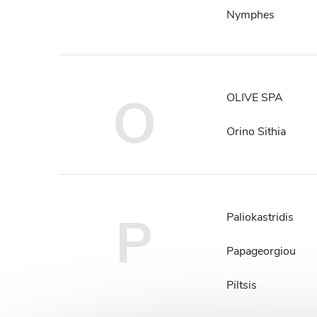
Nymphes
O
OLIVE SPA
Orino Sithia
P
Paliokastridis
Papageorgiou
Piltsis