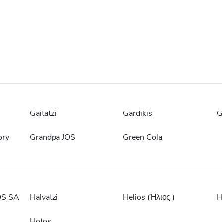
Gaitatzi
Gardikis
G
ory
Grandpa JOS
Green Cola
S SA
Halvatzi
Helios (Ήλιος )
H
Hotos