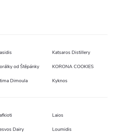
asidis
Katsaros Distillery
orálky od Štěpánky
KORONA COOKIES
tima Dimoula
Kyknos
afkioti
Laios
esvos Dairy
Loumidis