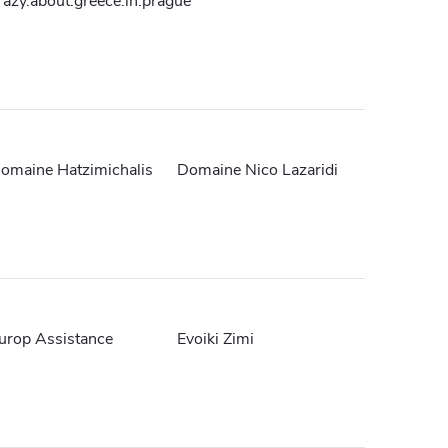
razy.about.greece.in.prague
omaine Hatzimichalis
Domaine Nico Lazaridi
urop Assistance
Evoiki Zimi