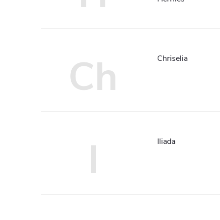
Ch
Chriselia
I
Iliada