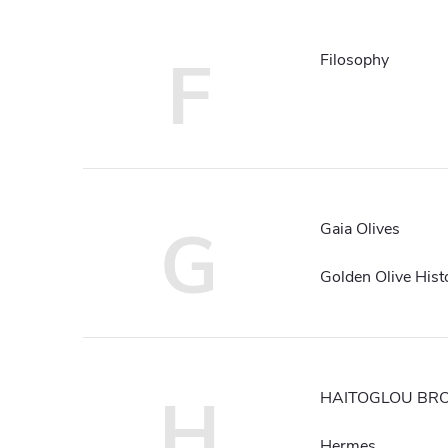
F
Filosophy
G
Gaia Olives
Golden Olive Hist
H
HAITOGLOU BRO
Hermes