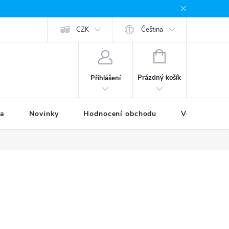
odávané značky
Provizní systém
CZK
Moje objednávka
Čeština
NÁKUPNÍ
KOŠÍK
Prázdný košík
Přihlášení
ka
Novinky
Hodnocení obchodu
Věrnostní p