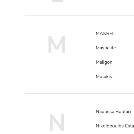
M
MAKBEL
Masticlife
Meligoni
Motakis
N
Naoussa Boutari
Nikolopoulos Esta