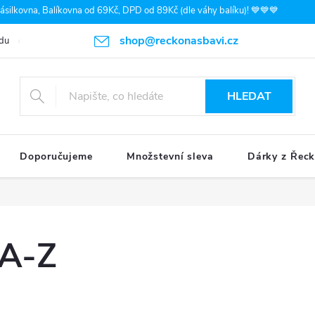
silkovna, Balíkovna od 69Kč, DPD od 89Kč (dle váhy balíku)! 💙💙💙
shop@reckonasbavi.cz
du
Podmínky ochrany osobních údajů
Obchodní podmínky
Pr
HLEDAT
Doporučujeme
Množstevní sleva
Dárky z Řec
 A-Z