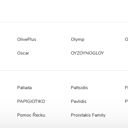
OlivePlus
Olymp
O
Oscar
OYZOYNOGLOY
Pallada
Paltsidis
P
PAPIGIOTIKO
Pavlidis
P
Pomoc Řecku
Proistakis Family