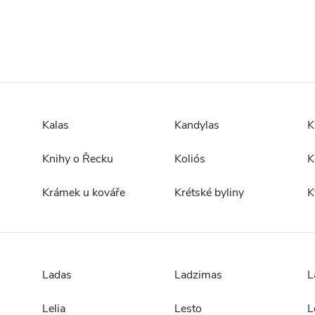
Kalas
Kandylas
K
Knihy o Řecku
Koliós
K
Krámek u kováře
Krétské byliny
K
Ladas
Ladzimas
L
Lelia
Lesto
L