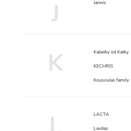
J
Jannis
K
Kabelky od Katky
KECHRIS
Kousoulas family
L
LACTA
Lavdas