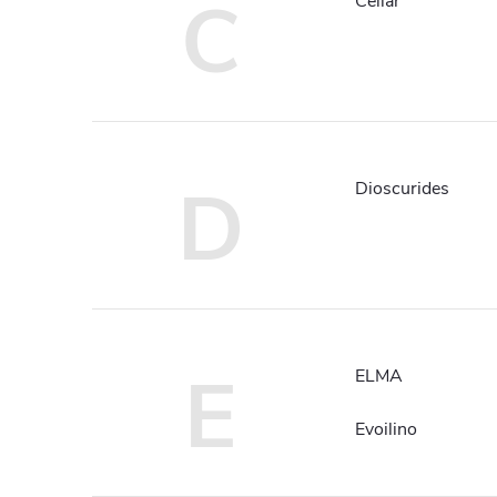
C
Cellar
D
Dioscurides
E
ELMA
Evoilino