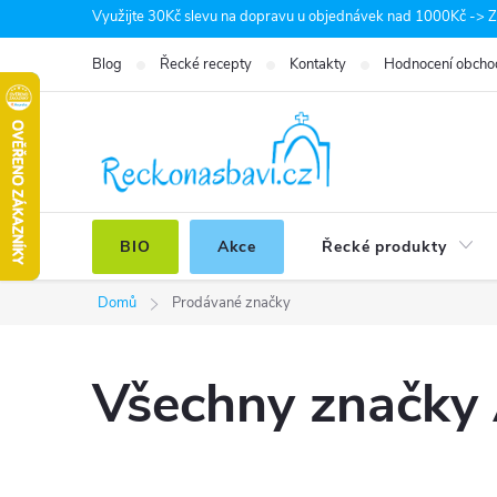
Přejít
Využijte 30Kč slevu na dopravu u objednávek nad 1000Kč -> Zá
na
Blog
Řecké recepty
Kontakty
Hodnocení obcho
obsah
BIO
Akce
Řecké produkty
Domů
Prodávané značky
Všechny značky