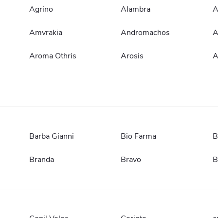
Agrino
Alambra
A
Amvrakia
Andromachos
A
Aroma Othris
Arosis
A
Barba Gianni
Bio Farma
B
Branda
Bravo
B