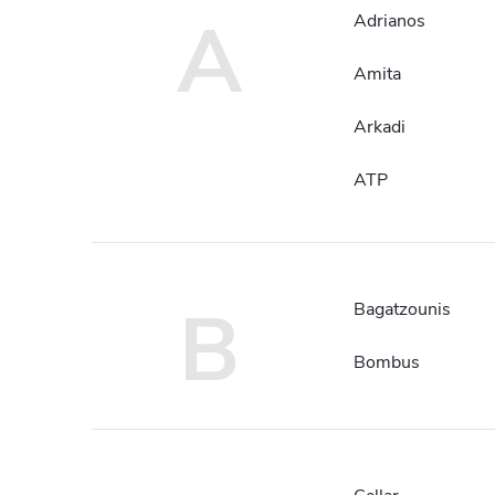
A
Adrianos
Amita
Arkadi
ATP
B
Bagatzounis
Bombus