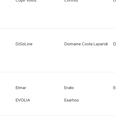
Copil Volos
Corinto
c
DiSoLine
Domaine Costa Lazaridi
D
Elmar
Erato
E
EVOLIA
Exarhos