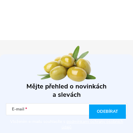
Z
á
p
Mějte přehled o novinkách
a
a slevách
t
E-mail
ODEBÍRAT
í
Vložením e-mailu souhlasíte s
podmínkami ochrany osobních
údajů