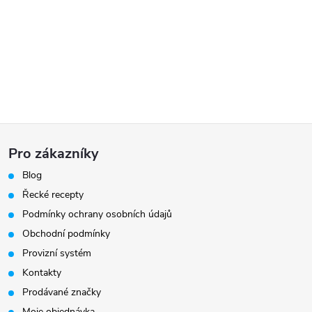
Z
Pro zákazníky
á
Blog
Řecké recepty
p
Podmínky ochrany osobních údajů
a
Obchodní podmínky
Provizní systém
t
Kontakty
Prodávané značky
Moje objednávka