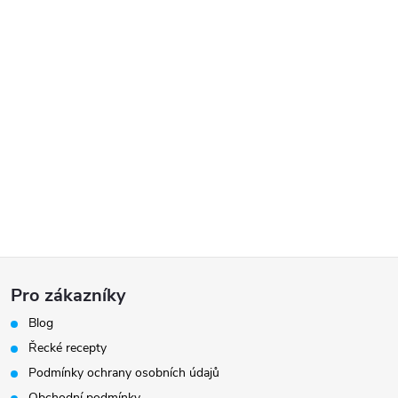
Z
Pro zákazníky
á
Blog
Řecké recepty
p
Podmínky ochrany osobních údajů
Obchodní podmínky