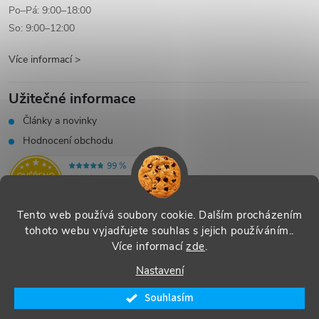
Po–Pá: 9:00–18:00
So: 9:00–12:00
Více informací >
Užitečné informace
Články a novinky
Hodnocení obchodu
Tento web používá soubory cookie. Dalším procházením
tohoto webu vyjadřujete souhlas s jejich používáním..
Více informací
zde
.
Vytvořil Shoptet
|
Systedo Marketing
Nastavení
Copyright 2026
SHOP Řecko nás baví - řecké produkty s příběhem
.
Souhlasím
Všechna práva vyhrazena.