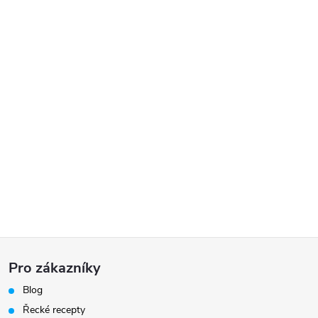
Z
Pro zákazníky
á
Blog
Řecké recepty