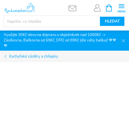
Přejít
NÁKUPNÍ
KOŠÍK
na
obsah
HLEDAT
Využijte 30Kč slevu na dopravu u objednávek nad 1000Kč ->
Zásilkovna, Balíkovna od 69Kč, DPD od 89Kč (dle váhy balíku)! 💙💙
💙
Kuchyňské zástěry a chňapky