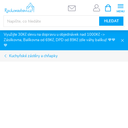
Přejít
NÁKUPNÍ
KOŠÍK
na
obsah
HLEDAT
Využijte 30Kč slevu na dopravu u objednávek nad 1000Kč ->
Zásilkovna, Balíkovna od 69Kč, DPD od 89Kč (dle váhy balíku)! 💙💙
💙
Kuchyňské zástěry a chňapky