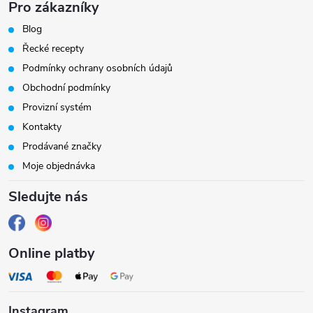
Pro zákazníky
á
Blog
Řecké recepty
p
Podmínky ochrany osobních údajů
a
Obchodní podmínky
Provizní systém
t
Kontakty
Prodávané značky
í
Moje objednávka
Sledujte nás
Online platby
Instagram