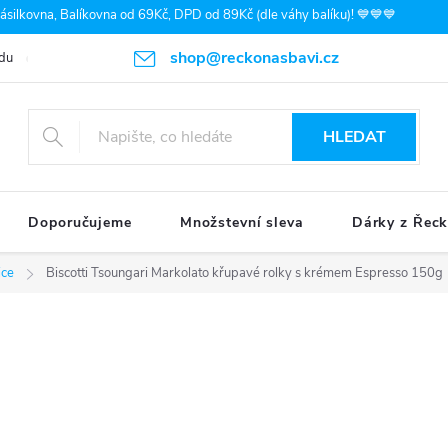
silkovna, Balíkovna od 69Kč, DPD od 89Kč (dle váhy balíku)! 💙💙💙
shop@reckonasbavi.cz
du
Podmínky ochrany osobních údajů
Obchodní podmínky
Pr
HLEDAT
Doporučujeme
Množstevní sleva
Dárky z Řec
ice
Biscotti Tsoungari Markolato křupavé rolky s krémem Espresso 150g