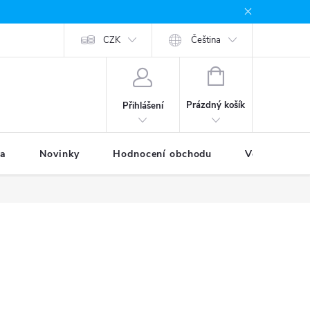
odávané značky
Provizní systém
CZK
Moje objednávka
Čeština
NÁKUPNÍ
KOŠÍK
Prázdný košík
Přihlášení
ka
Novinky
Hodnocení obchodu
Věrnostní p