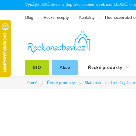
Přejít
Využijte 30Kč slevu na dopravu u objednávek nad 1000Kč -> Zá
na
Blog
Řecké recepty
Kontakty
Hodnocení obcho
obsah
BIO
Akce
Řecké produkty
Domů
Řecké produkty
Sladkosti
Trubičky Capr