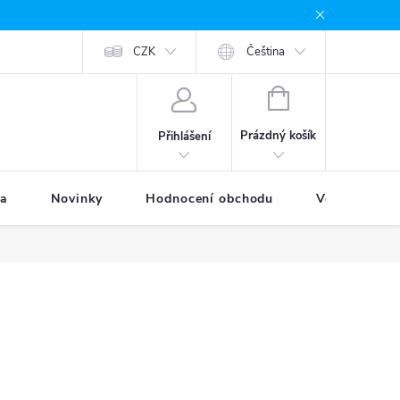
odávané značky
Provizní systém
CZK
Moje objednávka
Čeština
NÁKUPNÍ
KOŠÍK
Prázdný košík
Přihlášení
ka
Novinky
Hodnocení obchodu
Věrnostní p