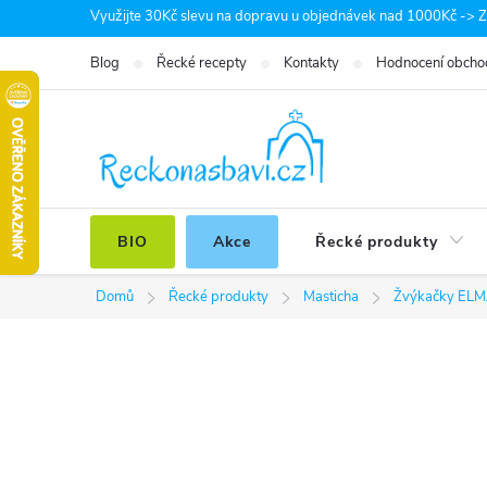
Přejít
Využijte 30Kč slevu na dopravu u objednávek nad 1000Kč -> Zá
na
Blog
Řecké recepty
Kontakty
Hodnocení obcho
obsah
BIO
Akce
Řecké produkty
Domů
Řecké produkty
Masticha
Žvýkačky EL