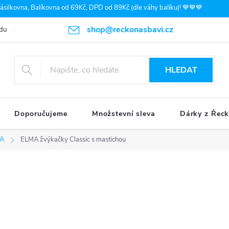
silkovna, Balíkovna od 69Kč, DPD od 89Kč (dle váhy balíku)! 💙💙💙
shop@reckonasbavi.cz
du
Podmínky ochrany osobních údajů
Obchodní podmínky
Pr
HLEDAT
Doporučujeme
Množstevní sleva
Dárky z Řec
MA
ELMA žvýkačky Classic s mastichou