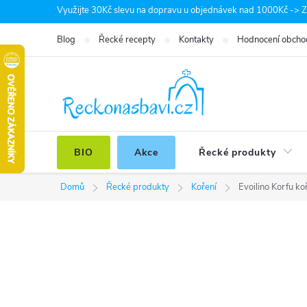
Přejít
Využijte 30Kč slevu na dopravu u objednávek nad 1000Kč -> Zá
na
Blog
Řecké recepty
Kontakty
Hodnocení obcho
obsah
BIO
Akce
Řecké produkty
Domů
Řecké produkty
Koření
Evoilino Korfu k