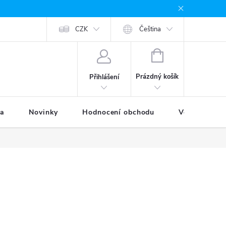
odávané značky
Provizní systém
CZK
Moje objednávka
Čeština
NÁKUPNÍ
KOŠÍK
Prázdný košík
Přihlášení
ka
Novinky
Hodnocení obchodu
Věrnostní p