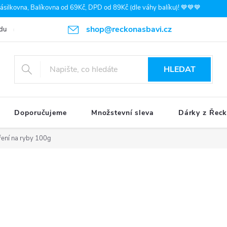
silkovna, Balíkovna od 69Kč, DPD od 89Kč (dle váhy balíku)! 💙💙💙
shop@reckonasbavi.cz
du
Podmínky ochrany osobních údajů
Obchodní podmínky
Pr
HLEDAT
Doporučujeme
Množstevní sleva
Dárky z Řec
oření na ryby 100g