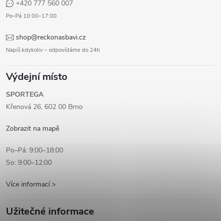
+420 777 560 007
Po–Pá 10:00–17:00
shop@reckonasbavi.cz
Napiš kdykoliv – odpovídáme do 24h
Výdejní místo
SPORTEGA
Křenová 26, 602 00 Brno
Zobrazit na mapě
Po–Pá: 9:00–18:00
So: 9:00–12:00
Více informací >
Užitečné informace