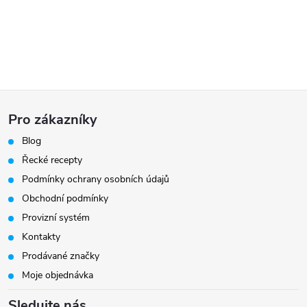
Z
Pro zákazníky
á
Blog
Řecké recepty
p
Podmínky ochrany osobních údajů
a
Obchodní podmínky
Provizní systém
t
Kontakty
Prodávané značky
í
Moje objednávka
Sledujte nás